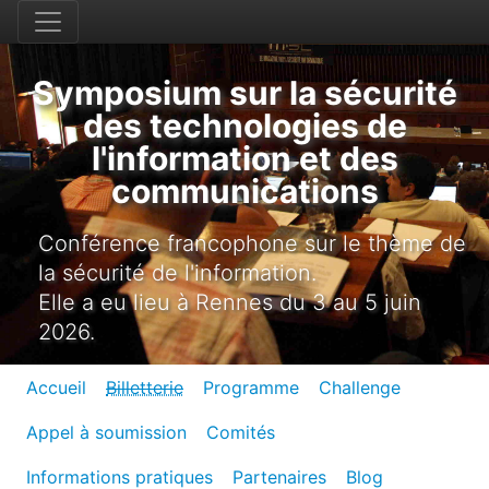
Symposium sur la sécurité
des technologies de
l'information et des
communications
Conférence francophone sur le thème de
la sécurité de l'information.
Elle a eu lieu à Rennes du 3 au 5 juin
2026.
Accueil
Billetterie
Programme
Challenge
Appel à soumission
Comités
Informations pratiques
Partenaires
Blog