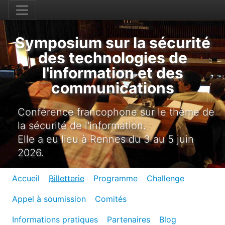
Symposium sur la sécurité
des technologies de
l'information et des
communications
Conférence francophone sur le thème de
la sécurité de l'information.
Elle a eu lieu à Rennes du 3 au 5 juin
2026.
Accueil
Billetterie
Programme
Challenge
Appel à soumission
Comités
Informations pratiques
Partenaires
Blog