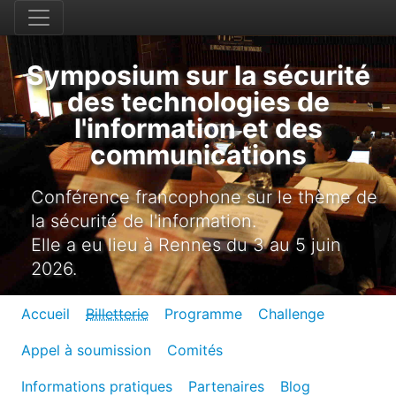
Symposium sur la sécurité
des technologies de
l'information et des
communications
Conférence francophone sur le thème de
la sécurité de l'information.
Elle a eu lieu à Rennes du 3 au 5 juin
2026.
Accueil
Billetterie
Programme
Challenge
Appel à soumission
Comités
Informations pratiques
Partenaires
Blog