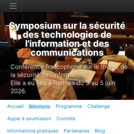
Symposium sur la sécurité
des technologies de
l'information et des
communications
Conférence francophone sur le thème de
la sécurité de l'information.
Elle a eu lieu à Rennes du 3 au 5 juin
2026.
Accueil
Billetterie
Programme
Challenge
Appel à soumission
Comités
Informations pratiques
Partenaires
Blog