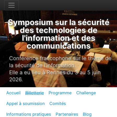
Symposium sur la sécurité
des technologies de
l'information et des
communications
Conférence francophone sur le thème de
la sécurité de l'information.
Elle a eu lieu à Rennes du 3 au 5 juin
2026.
Accueil
Billetterie
Programme
Challenge
Appel à soumission
Comités
Informations pratiques
Partenaires
Blog