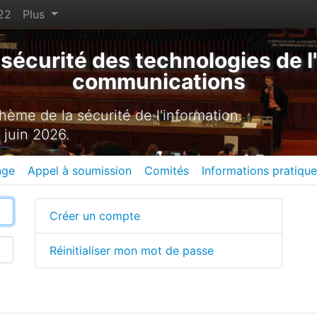
22
Plus
sécurité des technologies de l'
communications
ème de la sécurité de l'information.
 juin 2026.
nge
Appel à soumission
Comités
Informations pratiqu
Créer un compte
Réinitialiser mon mot de passe