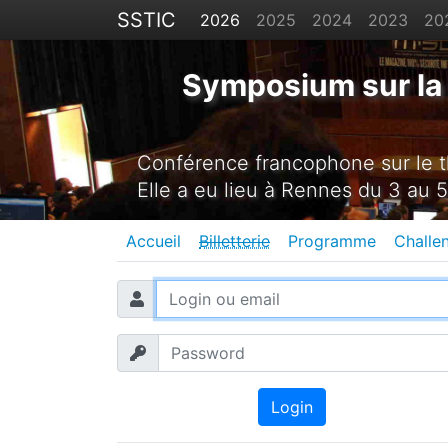
SSTIC
2026
2025
2024
2023
20
Symposium sur la 
Conférence francophone sur le th
Elle a eu lieu à Rennes du 3 au 5
Accueil
Billetterie
Programme
Challe
Login