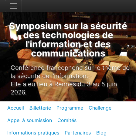
Symposium sur la sécurité
des technologies de
l'information et des
communications
Conférence francophone sur le thème de
la sécurité de l'information.
Elle a eu lieu à Rennes du 3 au 5 juin
2026.
Accueil
Billetterie
Programme
Challenge
Appel à soumission
Comités
Informations pratiques
Partenaires
Blog