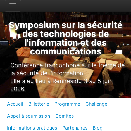
Symposium sur la sécurité
des technologies de
l'information et des
communications
Conférence francophone sur le thème de
la sécurité de l'information.
Elle a eu lieu à Rennes du 3 au 5 juin
2026.
Accueil
Billetterie
Programme
Challenge
Appel à soumission
Comités
Informations pratiques
Partenaires
Blog