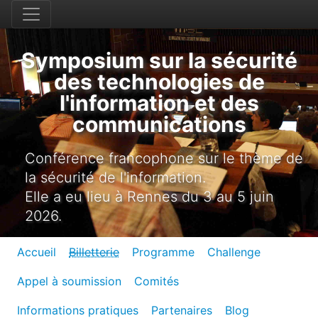
Symposium sur la sécurité
des technologies de
l'information et des
communications
Conférence francophone sur le thème de
la sécurité de l'information.
Elle a eu lieu à Rennes du 3 au 5 juin
2026.
Accueil
Billetterie
Programme
Challenge
Appel à soumission
Comités
Informations pratiques
Partenaires
Blog