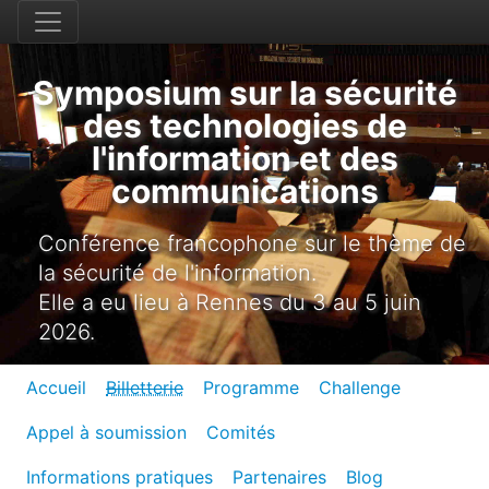
Symposium sur la sécurité
des technologies de
l'information et des
communications
Conférence francophone sur le thème de
la sécurité de l'information.
Elle a eu lieu à Rennes du 3 au 5 juin
2026.
Accueil
Billetterie
Programme
Challenge
Appel à soumission
Comités
Informations pratiques
Partenaires
Blog