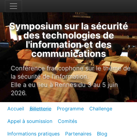
Symposium sur la sécurité
des technologies de
l'information et des
communications
Conférence francophone sur le thème de
la sécurité de l'information.
Elle a eu lieu à Rennes du 3 au 5 juin
2026.
Accueil
Billetterie
Programme
Challenge
Appel à soumission
Comités
Informations pratiques
Partenaires
Blog