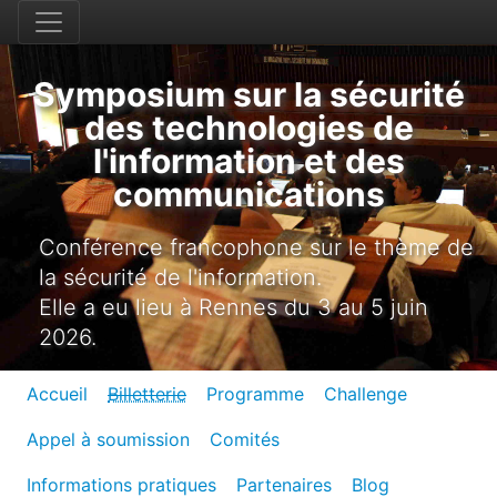
Symposium sur la sécurité
des technologies de
l'information et des
communications
Conférence francophone sur le thème de
la sécurité de l'information.
Elle a eu lieu à Rennes du 3 au 5 juin
2026.
Accueil
Billetterie
Programme
Challenge
Appel à soumission
Comités
Informations pratiques
Partenaires
Blog