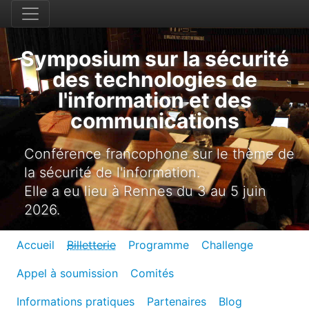
Symposium sur la sécurité
des technologies de
l'information et des
communications
Conférence francophone sur le thème de
la sécurité de l'information.
Elle a eu lieu à Rennes du 3 au 5 juin
2026.
Accueil
Billetterie
Programme
Challenge
Appel à soumission
Comités
Informations pratiques
Partenaires
Blog