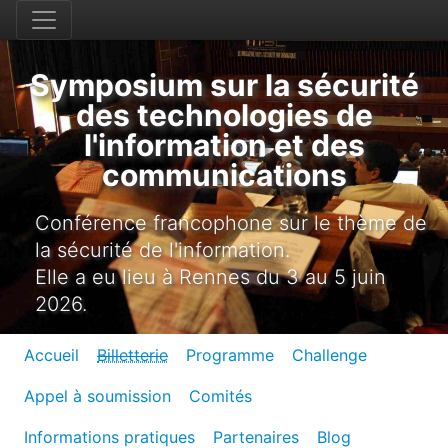
Symposium sur la sécurité
des technologies de
l'information et des
communications
Conférence francophone sur le thème de
la sécurité de l'information.
Elle a eu lieu à Rennes du 3 au 5 juin
2026.
Accueil
Billetterie
Programme
Challenge
Appel à soumission
Comités
Informations pratiques
Partenaires
Blog