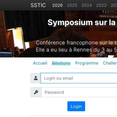
SSTIC
2026
2025
2024
2023
20
Symposium sur la 
Conférence francophone sur le th
Elle a eu lieu à Rennes du 3 au 5
Accueil
Billetterie
Programme
Challe
Login