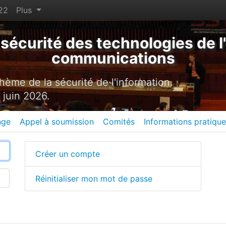
22
Plus
sécurité des technologies de l'
communications
ème de la sécurité de l'information.
 juin 2026.
nge
Appel à soumission
Comités
Informations pratiqu
Créer un compte
Réinitialiser mon mot de passe