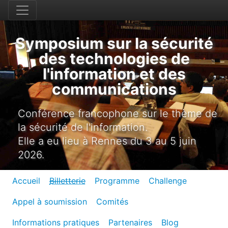
Symposium sur la sécurité
des technologies de
l'information et des
communications
Conférence francophone sur le thème de
la sécurité de l'information.
Elle a eu lieu à Rennes du 3 au 5 juin
2026.
Accueil
Billetterie
Programme
Challenge
Appel à soumission
Comités
Informations pratiques
Partenaires
Blog