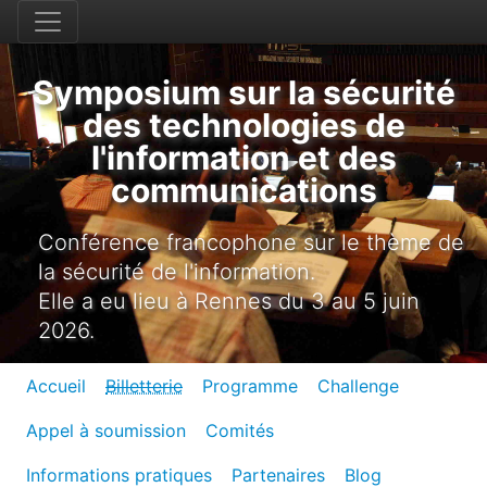
Symposium sur la sécurité
des technologies de
l'information et des
communications
Conférence francophone sur le thème de
la sécurité de l'information.
Elle a eu lieu à Rennes du 3 au 5 juin
2026.
Accueil
Billetterie
Programme
Challenge
Appel à soumission
Comités
Informations pratiques
Partenaires
Blog