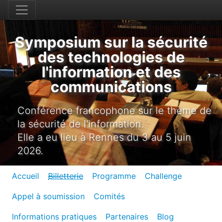
Symposium sur la sécurité
des technologies de
l'information et des
communications
Conférence francophone sur le thème de
la sécurité de l'information.
Elle a eu lieu à Rennes du 3 au 5 juin
2026.
Accueil
Billetterie
Programme
Challenge
Appel à soumission
Comités
Informations pratiques
Partenaires
Blog