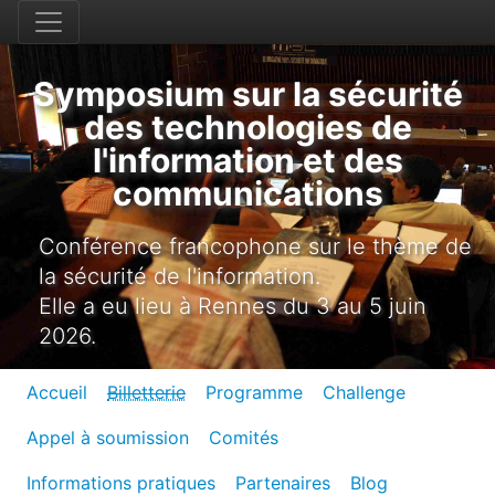
Symposium sur la sécurité
des technologies de
l'information et des
communications
Conférence francophone sur le thème de
la sécurité de l'information.
Elle a eu lieu à Rennes du 3 au 5 juin
2026.
Accueil
Billetterie
Programme
Challenge
Appel à soumission
Comités
Informations pratiques
Partenaires
Blog