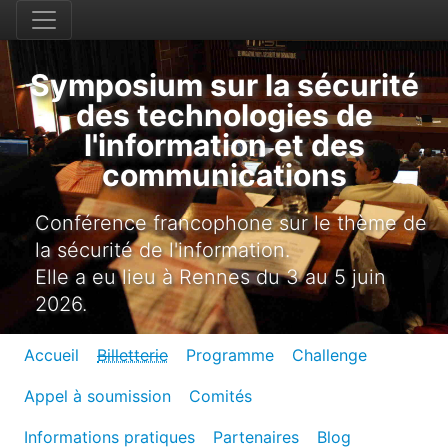
Symposium sur la sécurité
des technologies de
l'information et des
communications
Conférence francophone sur le thème de
la sécurité de l'information.
Elle a eu lieu à Rennes du 3 au 5 juin
2026.
Accueil
Billetterie
Programme
Challenge
Appel à soumission
Comités
Informations pratiques
Partenaires
Blog