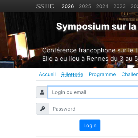
SSTIC
2026
2025
2024
2023
20
Symposium sur la 
Conférence francophone sur le th
Elle a eu lieu à Rennes du 3 au 5
Accueil
Billetterie
Programme
Challe
Login