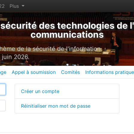
22
Plus
sécurité des technologies de l'
communications
ème de la sécurité de l'information.
 juin 2026.
nge
Appel à soumission
Comités
Informations pratiqu
Créer un compte
Réinitialiser mon mot de passe