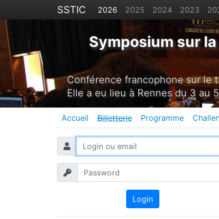
SSTIC
2026
2025
2024
2023
20
Symposium sur la 
Conférence francophone sur le th
Elle a eu lieu à Rennes du 3 au 5
Accueil
Billetterie
Programme
Challe
Login