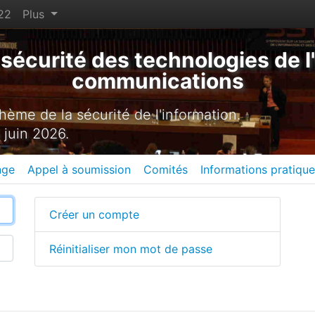
22
Plus
sécurité des technologies de l'
communications
ème de la sécurité de l'information.
 juin 2026.
nge
Appel à soumission
Comités
Informations pratiqu
Créer un compte
Réinitialiser mon mot de passe