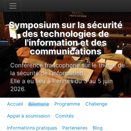
Symposium sur la sécurité
des technologies de
l'information et des
communications
Conférence francophone sur le thème de
la sécurité de l'information.
Elle a eu lieu à Rennes du 3 au 5 juin
2026.
Accueil
Billetterie
Programme
Challenge
Appel à soumission
Comités
Informations pratiques
Partenaires
Blog