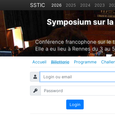
SSTIC
2026
2025
2024
2023
20
Symposium sur la 
Conférence francophone sur le th
Elle a eu lieu à Rennes du 3 au 5
Accueil
Billetterie
Programme
Challe
Login