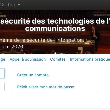
22
Plus
sécurité des technologies de l'
communications
ème de la sécurité de l'information.
 juin 2026.
nge
Appel à soumission
Comités
Informations pratiqu
Créer un compte
Réinitialiser mon mot de passe