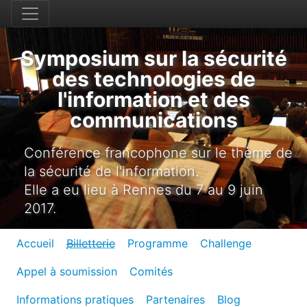
Symposium sur la sécurité
des technologies de
l'information et des
communications
Conférence francophone sur le thème de
la sécurité de l'information.
Elle a eu lieu à Rennes du 7 au 9 juin
2017.
Accueil
Billetterie
Programme
Challenge
Appel à soumission
Comités
Informations pratiques
Partenaires
Blog