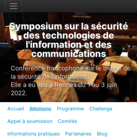
Symposium sur la sécurité
des technologies de
l'information et des
communications
Conférence francophone sur le thème de
la sécurité de l'information.
Elle a eu lieu à Rennes du 1 au 3 juin
2022.
Accueil
Billetterie
Programme
Challenge
Appel à soumission
Comités
Informations pratiques
Partenaires
Blog