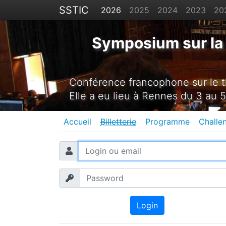
SSTIC
2026
2025
2024
2023
20
Symposium sur la 
Conférence francophone sur le th
Elle a eu lieu à Rennes du 3 au 5
Accueil
Billetterie
Programme
Challe
Login