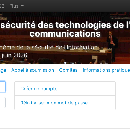
22
Plus
sécurité des technologies de l'
communications
ème de la sécurité de l'information.
 juin 2026.
nge
Appel à soumission
Comités
Informations pratiqu
Créer un compte
Réinitialiser mon mot de passe