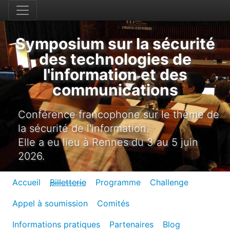
Symposium sur la sécurité
des technologies de
l'information et des
communications
Conférence francophone sur le thème de
la sécurité de l'information.
Elle a eu lieu à Rennes du 3 au 5 juin
2026.
Accueil
Billetterie
Programme
Challenge
Appel à soumission
Comités
Informations pratiques
Partenaires
Blog