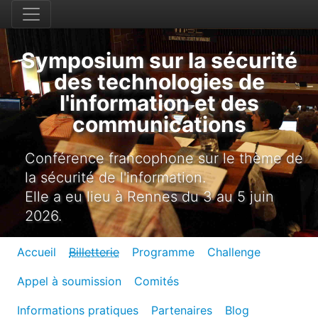
Symposium sur la sécurité
des technologies de
l'information et des
communications
Conférence francophone sur le thème de
la sécurité de l'information.
Elle a eu lieu à Rennes du 3 au 5 juin
2026.
Accueil
Billetterie
Programme
Challenge
Appel à soumission
Comités
Informations pratiques
Partenaires
Blog