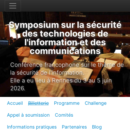
Symposium sur la sécurité
des technologies de
l'information et des
communications
Conférence francophone sur le thème de
la sécurité de l'information.
Elle a eu lieu à Rennes du 3 au 5 juin
2026.
Accueil
Billetterie
Programme
Challenge
Appel à soumission
Comités
Informations pratiques
Partenaires
Blog