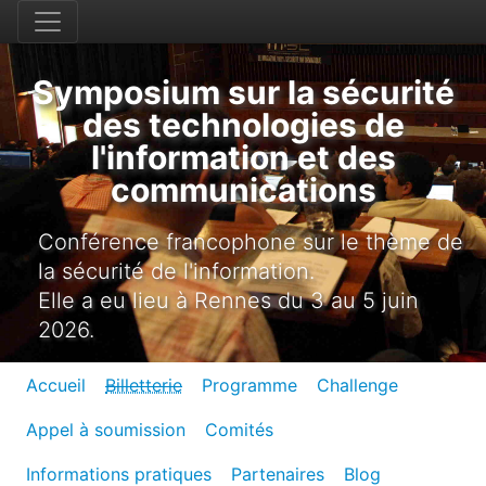
Symposium sur la sécurité
des technologies de
l'information et des
communications
Conférence francophone sur le thème de
la sécurité de l'information.
Elle a eu lieu à Rennes du 3 au 5 juin
2026.
Accueil
Billetterie
Programme
Challenge
Appel à soumission
Comités
Informations pratiques
Partenaires
Blog