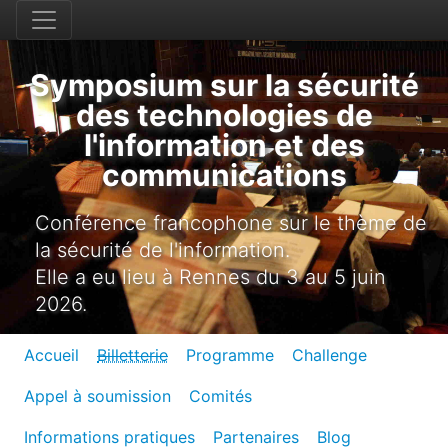
Symposium sur la sécurité
des technologies de
l'information et des
communications
Conférence francophone sur le thème de
la sécurité de l'information.
Elle a eu lieu à Rennes du 3 au 5 juin
2026.
Accueil
Billetterie
Programme
Challenge
Appel à soumission
Comités
Informations pratiques
Partenaires
Blog