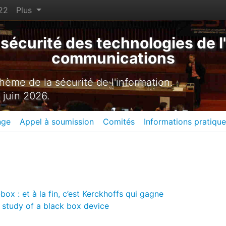
22
Plus
sécurité des technologies de l'
communications
ème de la sécurité de l'information.
 juin 2026.
nge
Appel à soumission
Comités
Informations pratiqu
ox : et à la fin, c’est Kerckhoffs qui gagne
e study of a black box device