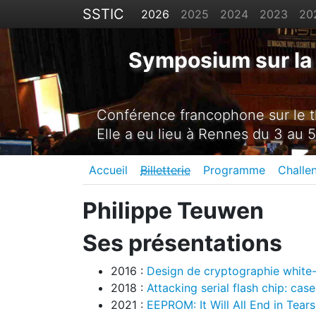
SSTIC
2026
2025
2024
2023
20
Symposium sur la 
Conférence francophone sur le th
Elle a eu lieu à Rennes du 3 au 5
Accueil
Billetterie
Programme
Challe
Philippe Teuwen
Ses présentations
2016 :
Design de cryptographie white-b
2018 :
Attacking serial flash chip: cas
2021 :
EEPROM: It Will All End in Tears