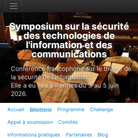
Symposium sur la sécurité
des technologies de
l'information et des
communications
Conférence francophone sur le thème de
la sécurité de l'information.
Elle a eu lieu à Rennes du 3 au 5 juin
2026.
Accueil
Billetterie
Programme
Challenge
Appel à soumission
Comités
Informations pratiques
Partenaires
Blog