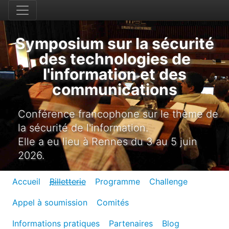
Symposium sur la sécurité
des technologies de
l'information et des
communications
Conférence francophone sur le thème de
la sécurité de l'information.
Elle a eu lieu à Rennes du 3 au 5 juin
2026.
Accueil
Billetterie
Programme
Challenge
Appel à soumission
Comités
Informations pratiques
Partenaires
Blog