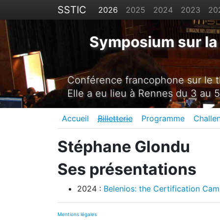
SSTIC
2026
2025
2024
2023
20
Symposium sur la 
Conférence francophone sur le th
Elle a eu lieu à Rennes du 3 au 5
Accueil
Billetterie
Programme
Challe
Stéphane Glondu
Ses présentations
2024 :
Belenios: the Certification Ca
Mentions légales