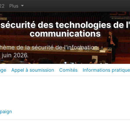
22
Plus
sécurité des technologies de l'
communications
ème de la sécurité de l'information.
 juin 2026.
nge
Appel à soumission
Comités
Informations pratiqu
mpaign