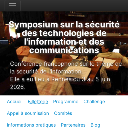
Symposium sur la sécurité
des technologies de
l'information et des
communications
Conférence francophone sur le thème de
la sécurité de l'information.
Elle a eu lieu à Rennes du 3 au 5 juin
2026.
Accueil
Billetterie
Programme
Challenge
Appel à soumission
Comités
Informations pratiques
Partenaires
Blog