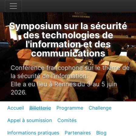
Symposium sur la sécurité
des technologies de
l'information et des
communications
Conférence francophone sur le thème de
la sécurité de l'information.
Elle a eu lieu à Rennes du 3 au 5 juin
2026.
Accueil
Billetterie
Programme
Challenge
Appel à soumission
Comités
Informations pratiques
Partenaires
Blog