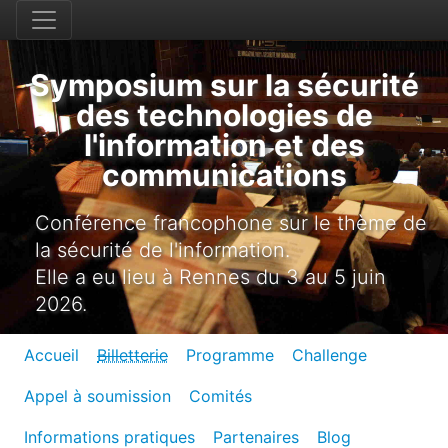
Symposium sur la sécurité
des technologies de
l'information et des
communications
Conférence francophone sur le thème de
la sécurité de l'information.
Elle a eu lieu à Rennes du 3 au 5 juin
2026.
Accueil
Billetterie
Programme
Challenge
Appel à soumission
Comités
Informations pratiques
Partenaires
Blog