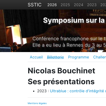
SSTIC
2026
2025
2024
2023
20
Symposium sur la 
Conférence francophone sur le th
Elle a eu lieu à Rennes du 3 au 5
Accueil
Billetterie
Programme
Challe
Nicolas Bouchinet
Ses présentations
2023 :
Ultrablue : contrôle d'intégrit
Mentions légales