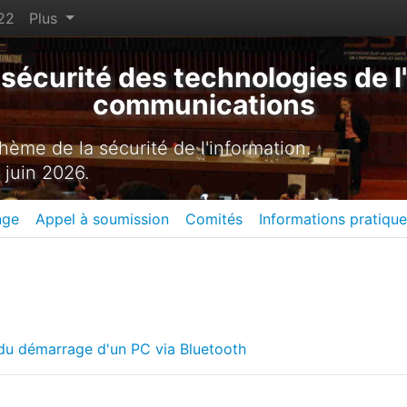
22
Plus
sécurité des technologies de l'
communications
ème de la sécurité de l'information.
 juin 2026.
nge
Appel à soumission
Comités
Informations pratiqu
é du démarrage d'un PC via Bluetooth