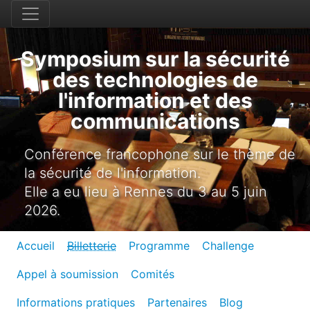
Symposium sur la sécurité
des technologies de
l'information et des
communications
Conférence francophone sur le thème de
la sécurité de l'information.
Elle a eu lieu à Rennes du 3 au 5 juin
2026.
Accueil
Billetterie
Programme
Challenge
Appel à soumission
Comités
Informations pratiques
Partenaires
Blog