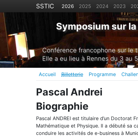
SSTIC
2026
2025
2024
2023
20
Symposium sur la 
Conférence francophone sur le th
Elle a eu lieu à Rennes du 3 au 5
Accueil
Billetterie
Programme
Challe
Pascal Andrei
Biographie
Pascal ANDREI est titulaire d’un Doctorat F
Mathématique et Physique. Il a débuté sa c
conduire les activités de e-business à Munic