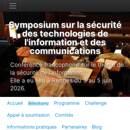
Symposium sur la sécurité
des technologies de
l'information et des
communications
Conférence francophone sur le thème de
la sécurité de l'information.
Elle a eu lieu à Rennes du 3 au 5 juin
2026.
Accueil
Billetterie
Programme
Challenge
Appel à soumission
Comités
Informations pratiques
Partenaires
Blog