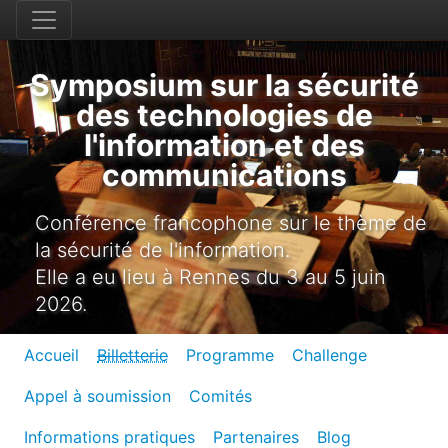
Symposium sur la sécurité
des technologies de
l'information et des
communications
Conférence francophone sur le thème de
la sécurité de l'information.
Elle a eu lieu à Rennes du 3 au 5 juin
2026.
Accueil
Billetterie
Programme
Challenge
Appel à soumission
Comités
Informations pratiques
Partenaires
Blog