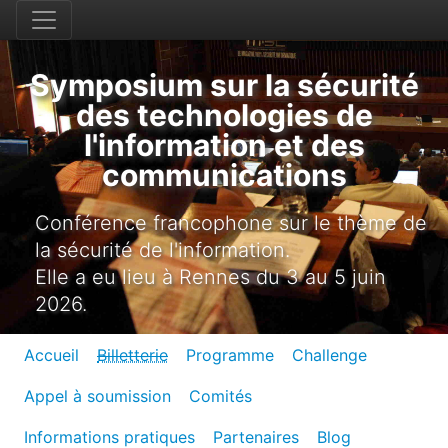
Symposium sur la sécurité
des technologies de
l'information et des
communications
Conférence francophone sur le thème de
la sécurité de l'information.
Elle a eu lieu à Rennes du 3 au 5 juin
2026.
Accueil
Billetterie
Programme
Challenge
Appel à soumission
Comités
Informations pratiques
Partenaires
Blog