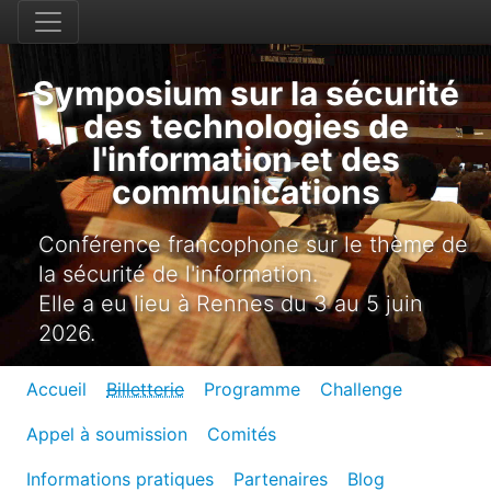
Symposium sur la sécurité
des technologies de
l'information et des
communications
Conférence francophone sur le thème de
la sécurité de l'information.
Elle a eu lieu à Rennes du 3 au 5 juin
2026.
Accueil
Billetterie
Programme
Challenge
Appel à soumission
Comités
Informations pratiques
Partenaires
Blog