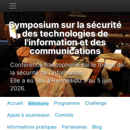
Symposium sur la sécurité
des technologies de
l'information et des
communications
Conférence francophone sur le thème de
la sécurité de l'information.
Elle a eu lieu à Rennes du 3 au 5 juin
2026.
Accueil
Billetterie
Programme
Challenge
Appel à soumission
Comités
Informations pratiques
Partenaires
Blog