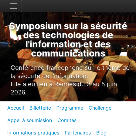
Symposium sur la sécurité
des technologies de
l'information et des
communications
Conférence francophone sur le thème de
la sécurité de l'information.
Elle a eu lieu à Rennes du 3 au 5 juin
2026.
Accueil
Billetterie
Programme
Challenge
Appel à soumission
Comités
Informations pratiques
Partenaires
Blog