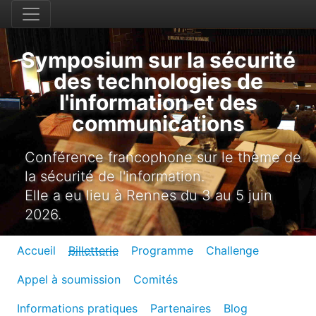
Symposium sur la sécurité
des technologies de
l'information et des
communications
Conférence francophone sur le thème de
la sécurité de l'information.
Elle a eu lieu à Rennes du 3 au 5 juin
2026.
Accueil
Billetterie
Programme
Challenge
Appel à soumission
Comités
Informations pratiques
Partenaires
Blog