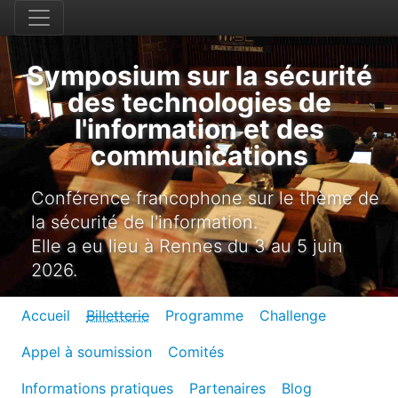
Symposium sur la sécurité
des technologies de
l'information et des
communications
Conférence francophone sur le thème de
la sécurité de l'information.
Elle a eu lieu à Rennes du 3 au 5 juin
2026.
Accueil
Billetterie
Programme
Challenge
Appel à soumission
Comités
Informations pratiques
Partenaires
Blog